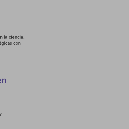
 la ciencia,
tégicas con
en
y