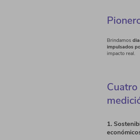
Pionero
Brindamos
dia
impulsados por
impacto real.
Cuatro 
medici
1. Sostenib
económico