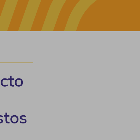
cto
stos