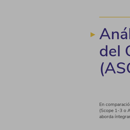
Anál
del 
(AS
En comparación
(Scope 1-3 o A
aborda íntegra