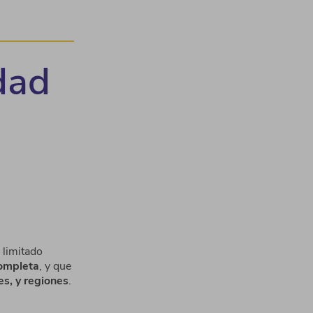
dad
 limitado
completa
, y que
es, y regiones
.