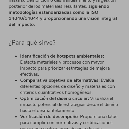
hasta su demolición
o desmantelamiento y la gestión
posterior de los materiales resultantes,
siguiendo
metodologías
estandarizadas como la ISO
14040/14044 y proporcionando una visión integral
del impacto
.
¿Para qué sirve?
Identificación de
hotspots
ambientales:
Detecta
materiales y procesos con mayor
impacto para
priorizar estrategias de mejora
efectivas.
Comparativa objetiva de alternativas:
Evalúa
diferentes opciones de diseño y materiales con
criterios cuantitativos homogéneos.
Optimización del diseño circular:
Visualiza el
impacto
potencial de estrategias desde el diseño
hasta el
desmantelamiento.
Verificación de desempeño
: Proporciona datos
para cumplir con normativas y certificaciones
que exigen evaluaciones de ciclo de vida