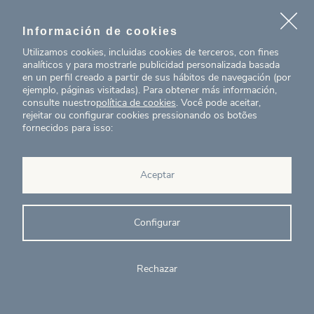
Es un servicio técnico que consiste en la
identificación,
clasificación
y evaluación cualitativa
Información de cookies
de
los materiales presentes en un activo en fase de
demolición,
Utilizamos cookies, incluidas cookies de terceros, con fines
con el fin de estudiar su potencial de
analíticos y para mostrarle publicidad personalizada basada
reutilización o reciclaje
. Se elabora un Pasaporte de
en un perfil creado a partir de sus hábitos de navegación (por
Materiales
específico para la fase de
ejemplo, páginas visitadas). Para obtener más información,
desmantelamiento, cumpliendo con los requerimientos
consulte nuestro
política de cookies
. Você pode aceitar,
de la normativa
nacional (Ley 7/2022) y europea en
rejeitar ou configurar cookies pressionando os botões
materia de residuos y economía circular.
fornecidos para isso:
Beneficios
Aceptar
Optimización del diseño a partir de los recursos
existentes, fomentando la reutilización de
Configurar
materiales.
Obtención de métricas precisas sobre reducción
del
impacto ambiental durante la fase de
Rechazar
demolición.
Aumento del porcentaje de valorización de
residuos.