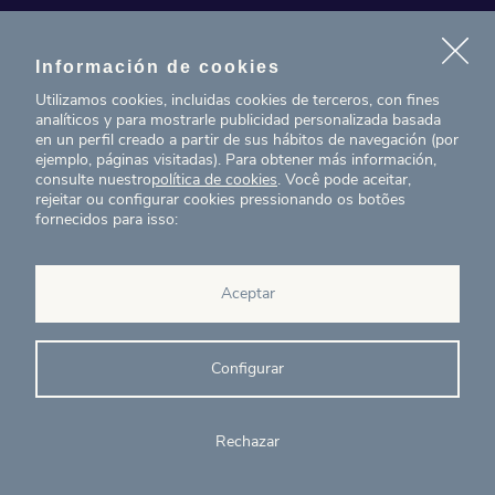
Contacto
Información de cookies
Noticias
Utilizamos cookies, incluidas cookies de terceros, con fines
analíticos y para mostrarle publicidad personalizada basada
Proyectos
en un perfil creado a partir de sus hábitos de navegación (por
ejemplo, páginas visitadas). Para obtener más información,
consulte nuestro
política de cookies
. Você pode aceitar,
T. (+34) 934 199 080
rejeitar ou configurar cookies pressionando os botões
fornecidos para isso:
eig@ecointelligentgrowth.net
Eco Intelligent Growth
Aceptar
Carretera de Rubí 102, 2a
08174
Sant Cugat del Vallés
Barcelona
(
España
)
Configurar
Rechazar
© Eco Intelligent Growth 2020
Aviso
Política de
Canal de
Ética y
legal
cookies
denuncias
cumplimiento