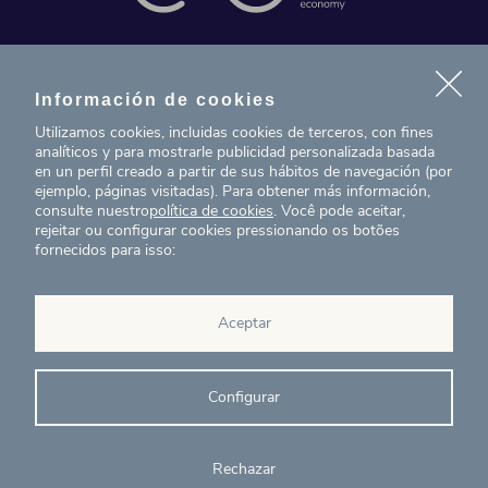
Contacto
Información de cookies
Noticias
Utilizamos cookies, incluidas cookies de terceros, con fines
analíticos y para mostrarle publicidad personalizada basada
Proyectos
en un perfil creado a partir de sus hábitos de navegación (por
ejemplo, páginas visitadas). Para obtener más información,
consulte nuestro
política de cookies
. Você pode aceitar,
T. (+34) 934 199 080
rejeitar ou configurar cookies pressionando os botões
fornecidos para isso:
eig@ecointelligentgrowth.net
Eco Intelligent Growth
Aceptar
Carretera de Rubí 102, 2a
08174
Sant Cugat del Vallés
Barcelona
(
España
)
Configurar
Rechazar
© Eco Intelligent Growth 2020
Aviso
Política de
Canal de
Ética y