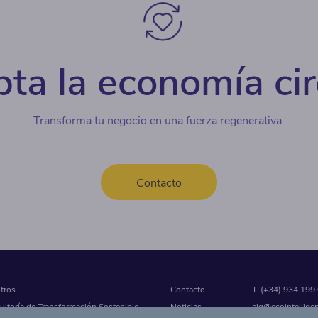
ta la economía cir
Transforma tu negocio en una fuerza regenerativa.
Contacto
tros
Contacto
T. (+34) 934 199
ltoría de Transformación Sostenible
Noticias
eig@ecointellige