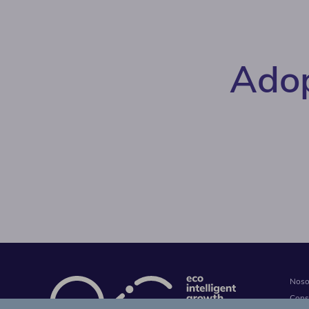
Adop
Noso
Consu