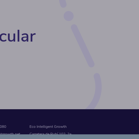
cular
 080
Eco Intelligent Growth
ntgrowth.net
Carretera de Rubí 102, 2a