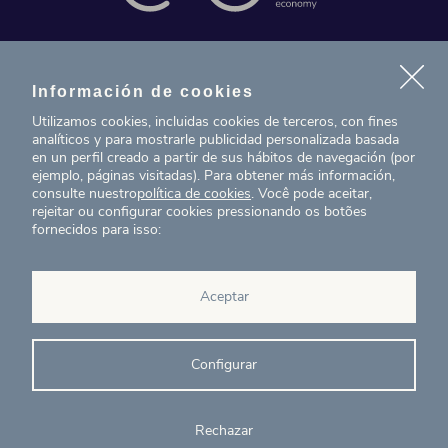
Contacto
Información de cookies
Noticias
Utilizamos cookies, incluidas cookies de terceros, con fines
analíticos y para mostrarle publicidad personalizada basada
Proyectos
en un perfil creado a partir de sus hábitos de navegación (por
ejemplo, páginas visitadas). Para obtener más información,
consulte nuestro
política de cookies
. Você pode aceitar,
T. (+34) 934 199 080
rejeitar ou configurar cookies pressionando os botões
fornecidos para isso:
eig@ecointelligentgrowth.net
Eco Intelligent Growth
Aceptar
Carretera de Rubí 102, 2a
08174
Sant Cugat del Vallés
Barcelona
(
España
)
Configurar
Rechazar
© Eco Intelligent Growth 2020
Aviso
Política de
Canal de
Ética y