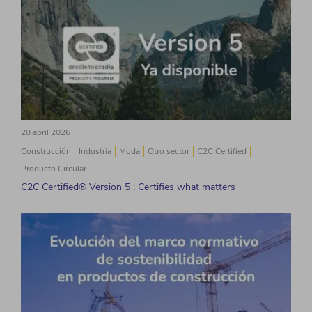
28 abril 2026
Construcción
Industria
Moda
Otro sector
C2C Certified
Producto Circular
C2C Certified® Version 5 : Certifies what matters