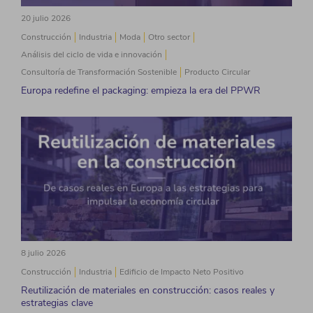
20 julio 2026
Construcción
Industria
Moda
Otro sector
Análisis del ciclo de vida e innovación
Consultoría de Transformación Sostenible
Producto Circular
Europa redefine el packaging: empieza la era del PPWR
8 julio 2026
Construcción
Industria
Edificio de Impacto Neto Positivo
Reutilización de materiales en construcción: casos reales y
estrategias clave