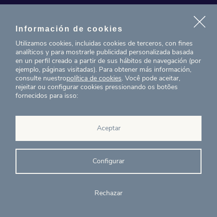
Contacto
Información de cookies
Noticias
Utilizamos cookies, incluidas cookies de terceros, con fines
analíticos y para mostrarle publicidad personalizada basada
Proyectos
en un perfil creado a partir de sus hábitos de navegación (por
ejemplo, páginas visitadas). Para obtener más información,
consulte nuestro
política de cookies
. Você pode aceitar,
T. (+34) 934 199 080
rejeitar ou configurar cookies pressionando os botões
fornecidos para isso:
eig@ecointelligentgrowth.net
Eco Intelligent Growth
Aceptar
Carretera de Rubí 102, 2a
08174
Sant Cugat del Vallés
Barcelona
(
España
)
Configurar
Rechazar
© Eco Intelligent Growth 2020
Aviso
Política de
Canal de
Ética y
legal
cookies
denuncias
cumplimiento