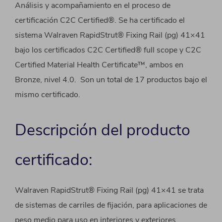
Análisis y acompañamiento en el proceso de
certificación C2C Certified
®
.
Se ha certificado el
sistema
Walraven RapidStrut® Fixing Rail (pg) 41×41
bajo los certificados C2C Certified
® f
ull scope y C2C
Certified Material Health Certificate™, ambos en
Bronze, nivel 4.0.
Son un total de 17 productos bajo el
mismo certificado.
Descripción del producto
certificado:
Walraven
RapidStrut
®
Fixing
Rail (
pg
) 41×41
s
e trata
de sistemas de carriles de fijación
, para aplicaciones de
peso medio para uso en interiores y exteriores
.