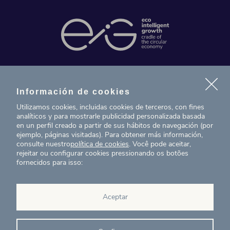
Contacto
Información de cookies
Noticias
Utilizamos cookies, incluidas cookies de terceros, con fines
analíticos y para mostrarle publicidad personalizada basada
Proyectos
en un perfil creado a partir de sus hábitos de navegación (por
ejemplo, páginas visitadas). Para obtener más información,
consulte nuestro
política de cookies
. Você pode aceitar,
T. (+34) 934 199 080
rejeitar ou configurar cookies pressionando os botões
fornecidos para isso:
eig@ecointelligentgrowth.net
Eco Intelligent Growth
Aceptar
Carretera de Rubí 102, 2a
08174
Sant Cugat del Vallés
Barcelona
(
España
)